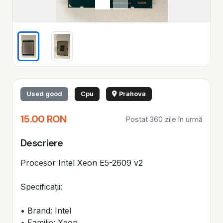
Used good
Cpu
Prahova
15.00 RON
Postat 360 zile în urmă
Descriere
Procesor Intel Xeon E5-2609 v2
Specificații:
• Brand: Intel
• Familie: Xeon