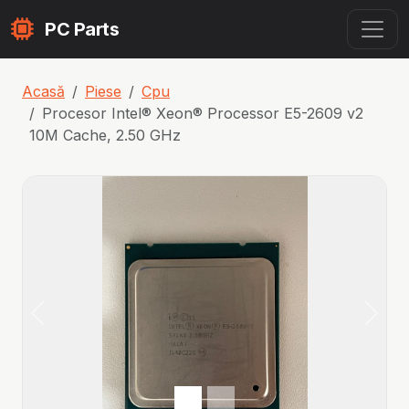
PC Parts
Acasă
Piese
Cpu
Procesor Intel® Xeon® Processor E5-2609 v2
10M Cache, 2.50 GHz
Articolul precedent
Urmă