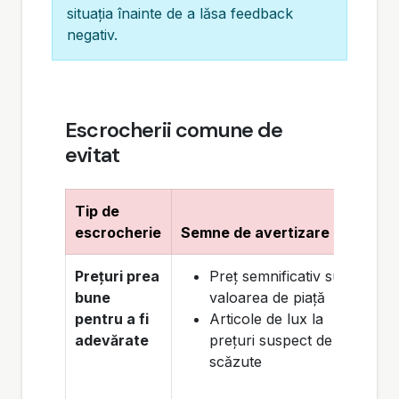
situația înainte de a lăsa feedback
negativ.
Escrocherii comune de
evitat
Tip de
Cum
escrocherie
Semne de avertizare
prot
Prețuri prea
Preț semnificativ sub
bune
valoarea de piață
pentru a fi
Articole de lux la
adevărate
prețuri suspect de
scăzute