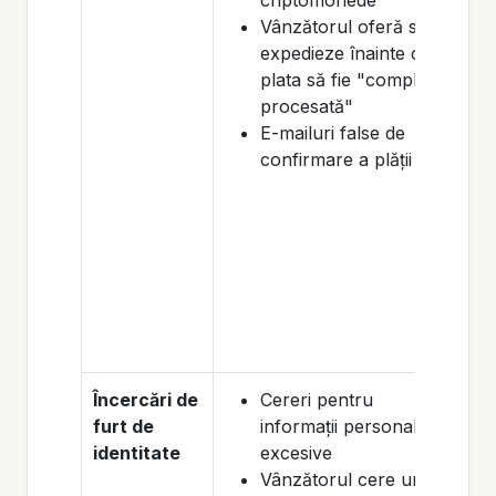
criptomonede
Vânzătorul oferă să
expedieze înainte ca
plata să fie "complet
procesată"
E-mailuri false de
confirmare a plății
Încercări de
Cereri pentru
furt de
informații personale
identitate
excesive
Vânzătorul cere un