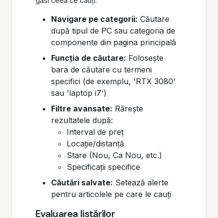
găsi ceea ce cauți:
Navigare pe categorii:
Căutare
după tipul de PC sau categoria de
componente din pagina principală
Funcția de căutare:
Folosește
bara de căutare cu termeni
specifici (de exemplu, 'RTX 3080'
sau 'laptop i7')
Filtre avansate:
Rărește
rezultatele după:
Interval de preț
Locație/distanță
Stare (Nou, Ca Nou, etc.)
Specificații specifice
Căutări salvate:
Setează alerte
pentru articolele pe care le cauți
Evaluarea listărilor