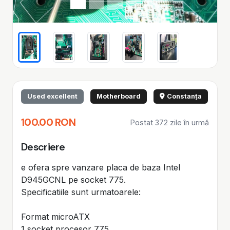
Used excellent
Motherboard
Constanța
100.00 RON
Postat 372 zile în urmă
Descriere
e ofera spre vanzare placa de baza Intel
D945GCNL pe socket 775.
Specificatiile sunt urmatoarele:
Format microATX
1 socket procesor 775