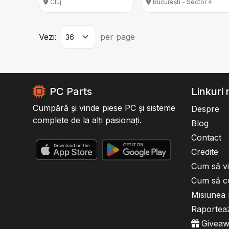
Cluj
București - Sector 4
Vezi:
per page
PC Parts
Linkuri 
Cumpără și vinde piese PC și sisteme
Despre
complete de la alți pasionați.
Blog
Contact
Credite
Cum să vi
Cum să c
Misiunea 
Raportea
Givea