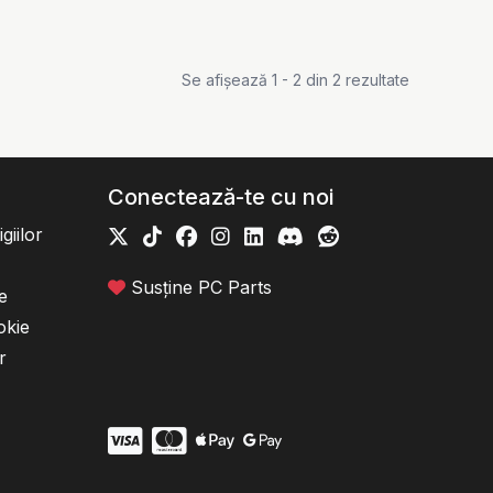
Se afișează 1 - 2 din 2 rezultate
Conectează-te cu noi
giilor
Susține PC Parts
e
okie
r