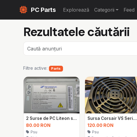
PC Parts
Explorează
Categorii
Feed
Rezultatele căutării
Filtre active:
Parts
2 Surse de PC Liteon si FSP Solite (300w / 350w)
Sursa Corsair VS Series VS650, 80+ , 650W
80.00 RON
120.00 RON
Psu
Psu