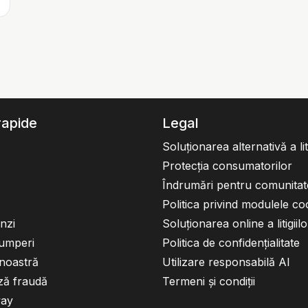
rapide
Legal
Soluționarea alternativă a liti
Protecția consumatorilor
Îndrumări pentru comunitat
Politica privind modulele co
nzi
Soluționarea online a litigiilo
umperi
Politica de confidențialitate
noastră
Utilizare responsabilă AI
ză fraudă
Termeni și condiții
way