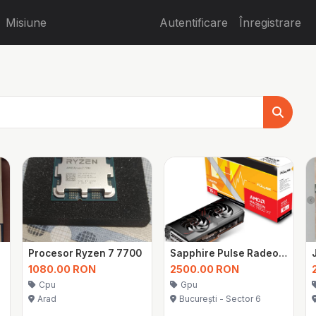
Misiune
Autentificare
Înregistrare
y 3
Procesor Ryzen 7 7700
Sapphire Pulse Radeon RX 7800 XT
1080.00 RON
2500.00 RON
Cpu
Gpu
Arad
București - Sector 6