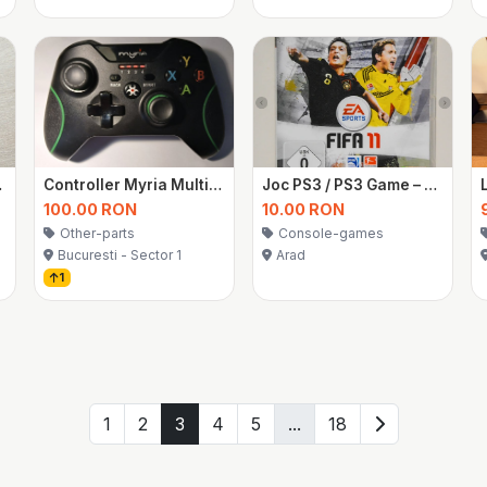
e Story
Controller Myria Multi-Platform (Xbox, PS3, PS4, Nintendo Switch, PC)
Joc PS3 / PS3 Game – Fifa 11
100.00 RON
10.00 RON
Other-parts
Console-games
Bucuresti - Sector 1
Arad
1
1
2
3
4
5
...
18