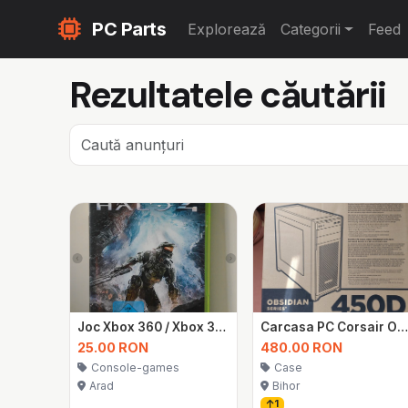
PC Parts
Explorează
Categorii
Feed
Rezultatele căutării
Joc Xbox 360 / Xbox 360 Game – Halo 4
Carcasa PC Corsair Obsidian 450D + 8 ventilatoare Corsair + controller NZXT Sentr
25.00 RON
480.00 RON
Console-games
Case
Arad
Bihor
1