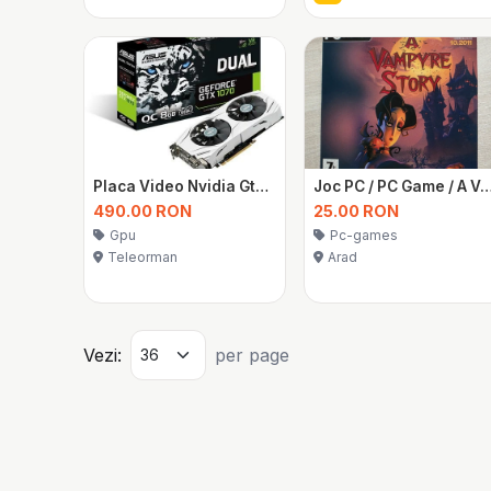
Placa Video Nvidia Gtx 1070 Dual Asus White Edtion 8GB OC
Joc PC / PC Game / A Vampyr
490.00 RON
25.00 RON
Gpu
Pc-games
Teleorman
Arad
Vezi:
per page