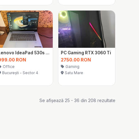
Lenovo IdeaPad 530s i5 16GB RAM SSD 512GB MX150 Laptop Gaming Office
PC Gaming RTX 3060 Ti
999.00 RON
2750.00 RON
Office
Gaming
București - Sector 4
Satu Mare
Se afișează 25 - 36 din 208 rezultate