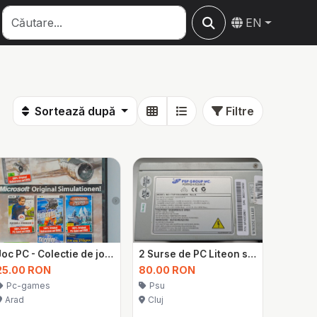
EN
Sortează după
Filtre
Joc PC - Colectie de jocuri simulatoare
2 Surse de PC Liteon si FSP Solite (300w / 350w)
25.00 RON
80.00 RON
Pc-games
Psu
Arad
Cluj